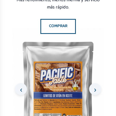
Más rendimiento, menos merma y servicio
más rápido.
COMPRAR
‹
›