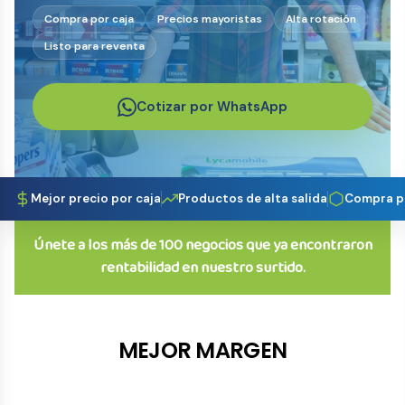
Compra por caja
Precios mayoristas
Alta rotación
Listo para reventa
Cotizar por WhatsApp
Mejor precio por caja
Productos de alta salida
Compra p
Únete a los más de 100 negocios que ya encontraron
rentabilidad en nuestro surtido.
MEJOR MARGEN