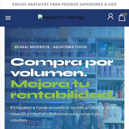
ENVIOS GRATUITOS PARA PEDIDOS SUPERIORES A 125$
0
CANAL MAYORISTA · AQUATERRA FOODS
Compra por
volumen.
Mejora tu
rentabilidad.
En Aquaterra Foods encuentras surtido, productos de alta
rotación y mejores condiciones para compra por
volumen.